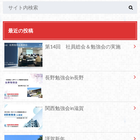
最近の投稿
第14回 社員総会＆勉強会の実施
長野勉強会in長野
関西勉強会in滋賀
謹賀新年