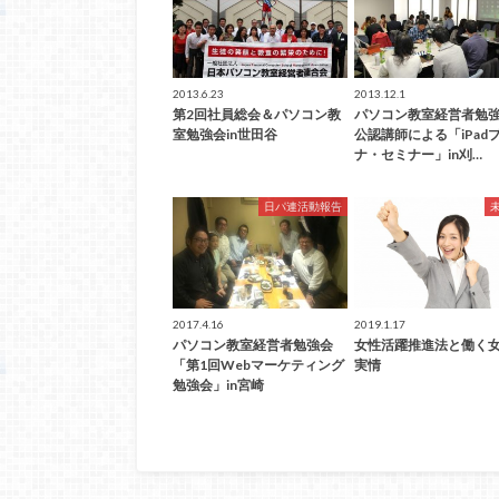
2013.6.23
2013.12.1
第2回社員総会＆パソコン教
パソコン教室経営者勉
室勉強会in世田谷
公認講師による「iPad
ナ・セミナー」in刈…
日パ連活動報告
2017.4.16
2019.1.17
パソコン教室経営者勉強会
女性活躍推進法と働く
「第1回Webマーケティング
実情
勉強会」in宮崎