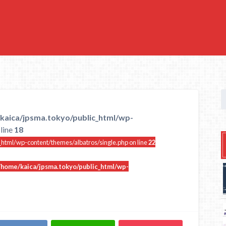
kaica/jpsma.tokyo/public_html/wp-
line
18
html/wp-content/themes/albatros/single.php on line
22
/home/kaica/jpsma.tokyo/public_html/wp-