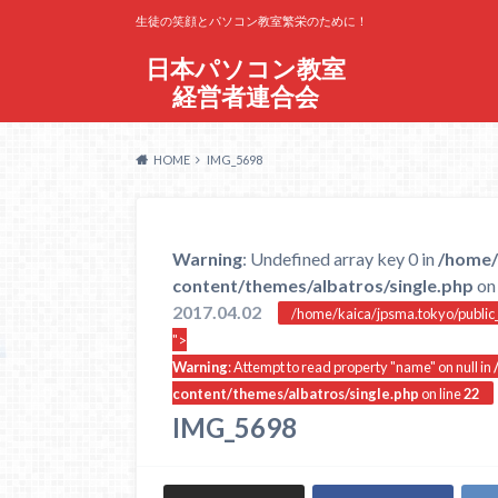
生徒の笑顔とパソコン教室繁栄のために！
日本パソコン教室
経営者連合会
HOME
IMG_5698
Warning
: Undefined array key 0 in
/home/
content/themes/albatros/single.php
on 
2017.04.02
/home/kaica/jpsma.tokyo/public_
">
Warning
: Attempt to read property "name" on null in
content/themes/albatros/single.php
on line
22
IMG_5698