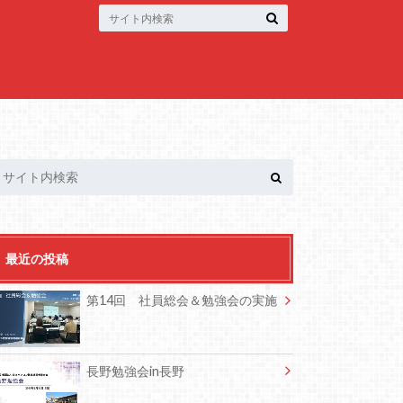
最近の投稿
第14回 社員総会＆勉強会の実施
長野勉強会in長野