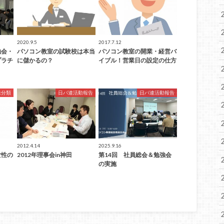
2020.9.5
2017.7.12
強会・
パソコン教室の試験校は本当
パソコン教室の開業・経営バ
プラチ
に儲かるの？
イブル！営業日の設定の仕方
未分類
日パ連活動報告
日パ連活動報告
2012.4.14
2025.9.16
女性の
2012年理事会in神田
第14回 社員総会＆勉強会
の実施