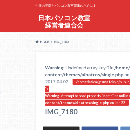
生徒の笑顔とパソコン教室繁栄のために！
日本パソコン教室
経営者連合会
HOME
IMG_7180
Warning
: Undefined array key 0 in
/home/
content/themes/albatros/single.php
on 
2017.04.02
/home/kaica/jpsma.tokyo/public_
">
Warning
: Attempt to read property "name" on null in
content/themes/albatros/single.php
on line
22
IMG_7180