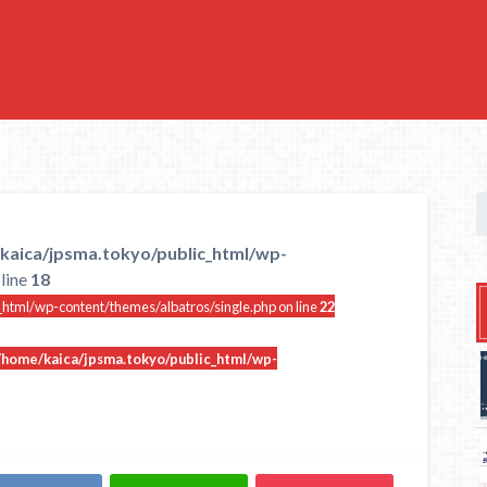
kaica/jpsma.tokyo/public_html/wp-
line
18
html/wp-content/themes/albatros/single.php on line
22
/home/kaica/jpsma.tokyo/public_html/wp-