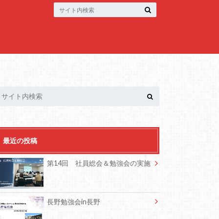
最近の投稿
第14回 社員総会＆勉強会の実施
長野勉強会in長野