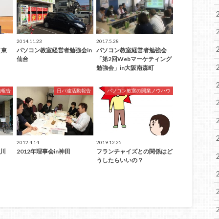
2014.11.23
2017.5.28
（東
パソコン教室経営者勉強会in
パソコン教室経営者勉強会
仙台
「第2回Webマーケティング
勉強会」in大阪南森町
動報告
日パ連活動報告
パソコン教室の開業ノウハウ
2012.4.14
2019.12.25
荒川
2012年理事会in神田
フランチャイズとの関係はど
うしたらいいの？