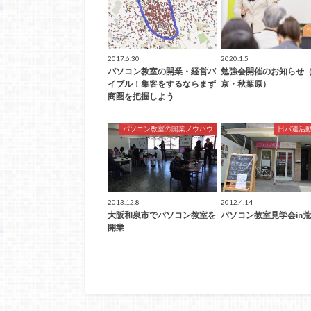
2017.6.30
2020.1.5
パソコン教室の開業・経営バ
勉強会開催のお知らせ
イブル！集客をするならまず
京・秋葉原）
商圏を把握しよう
パソコン教室の開業ノウハウ
日パ連活
2013.12.8
2012.4.14
大阪和泉市でパソコン教室を
パソコン教室見学会in
開業