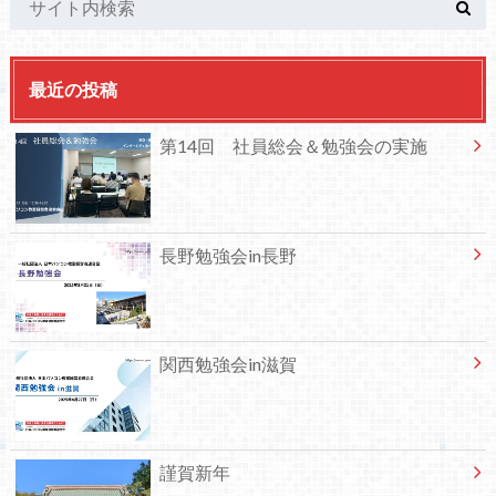
最近の投稿
第14回 社員総会＆勉強会の実施
長野勉強会in長野
関西勉強会in滋賀
謹賀新年