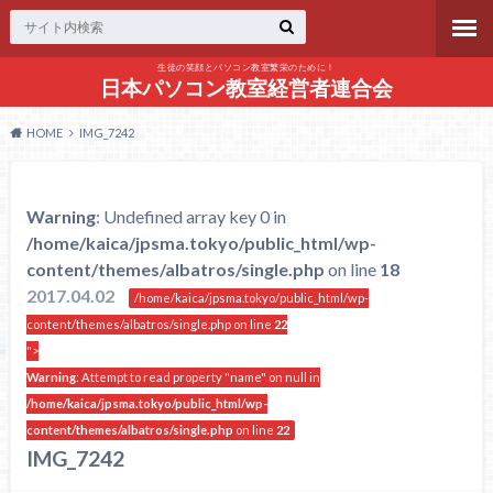
生徒の笑顔とパソコン教室繁栄のために！
日本パソコン教室経営者連合会
HOME
IMG_7242
Warning
: Undefined array key 0 in
/home/kaica/jpsma.tokyo/public_html/wp-
content/themes/albatros/single.php
on line
18
2017.04.02
/home/kaica/jpsma.tokyo/public_html/wp-
content/themes/albatros/single.php on line
22
">
Warning
: Attempt to read property "name" on null in
/home/kaica/jpsma.tokyo/public_html/wp-
content/themes/albatros/single.php
on line
22
IMG_7242