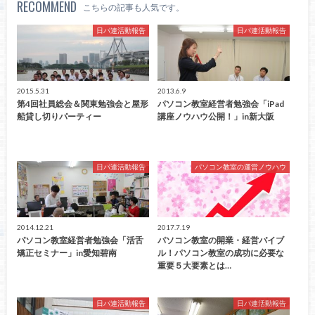
RECOMMEND
こちらの記事も人気です。
日パ連活動報告
日パ連活動報告
2015.5.31
2013.6.9
第4回社員総会＆関東勉強会と屋形
パソコン教室経営者勉強会「iPad
船貸し切りパーティー
講座ノウハウ公開！」in新大阪
日パ連活動報告
パソコン教室の運営ノウハウ
2014.12.21
2017.7.19
パソコン教室経営者勉強会「活舌
パソコン教室の開業・経営バイブ
矯正セミナー」in愛知碧南
ル！パソコン教室の成功に必要な
重要５大要素とは…
日パ連活動報告
日パ連活動報告