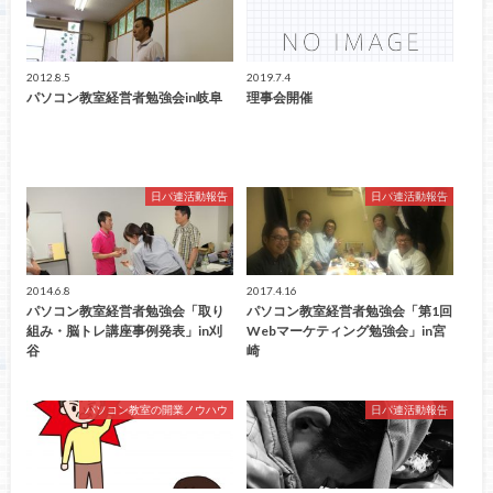
2012.8.5
2019.7.4
パソコン教室経営者勉強会in岐阜
理事会開催
日パ連活動報告
日パ連活動報告
2014.6.8
2017.4.16
パソコン教室経営者勉強会「取り
パソコン教室経営者勉強会「第1回
組み・脳トレ講座事例発表」in刈
Webマーケティング勉強会」in宮
谷
崎
パソコン教室の開業ノウハウ
日パ連活動報告