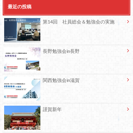
最近の投稿
第14回 社員総会＆勉強会の実施
長野勉強会in長野
関西勉強会in滋賀
謹賀新年