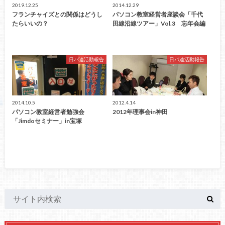
2019.12.25
2014.12.29
フランチャイズとの関係はどうし
パソコン教室経営者座談会「千代
たらいいの？
田線沿線ツアー」Vol.3 忘年会編
日パ連活動報告
日パ連活動報告
2014.10.5
2012.4.14
パソコン教室経営者勉強会
2012年理事会in神田
「Jimdoセミナー」in宝塚