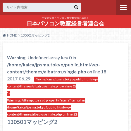
生徒の笑顔とパソコン教室繁栄のために！
日本パソコン教室経営者連合会
HOME
130501マッピング2
Warning
: Undefined array key 0 in
/home/kaica/jpsma.tokyo/public_html/wp-
content/themes/albatros/single.php
on line
18
2017.06.29
/home/kaica/jpsma.tokyo/public_html/wp-
content/themes/albatros/single.php on line
22
">
Warning
: Attempt to read property "name" on null in
/home/kaica/jpsma.tokyo/public_html/wp-
content/themes/albatros/single.php
on line
22
130501マッピング2