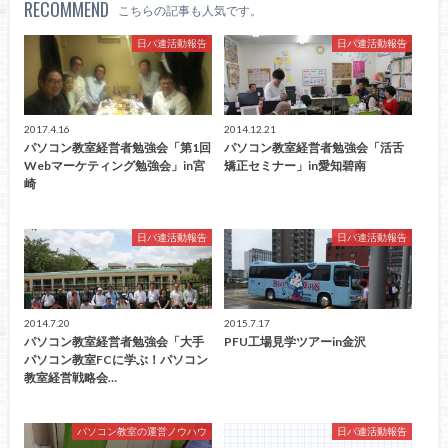
RECOMMEND
こちらの記事も人気です。
日パ連活動報告
日パ連活動報告
2017.4.16
2014.12.21
パソコン教室経営者勉強会「第1回
パソコン教室経営者勉強会「活舌
Webマーケティング勉強会」in宮
矯正セミナー」in愛知碧南
崎
日パ連活動報告
日パ連活動報告
2014.7.20
2015.7.17
パソコン教室経営者勉強会「大手
PFU工場見学ツアーin金沢
パソコン教室FCに学ぶ！パソコン
教室経営戦略会…
パソコン教室の運営ノウハウ
日パ連活動報告