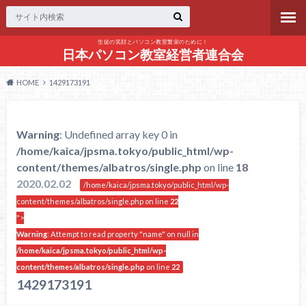
生徒の笑顔とパソコン教室繁栄のために！
日本パソコン教室経営者連合会
HOME
1429173191
Warning
: Undefined array key 0 in
/home/kaica/jpsma.tokyo/public_html/wp-
content/themes/albatros/single.php
on line
18
2020.02.02
/home/kaica/jpsma.tokyo/public_html/wp-
content/themes/albatros/single.php on line
22
">
Warning
: Attempt to read property "name" on null in
/home/kaica/jpsma.tokyo/public_html/wp-
content/themes/albatros/single.php
on line
22
1429173191