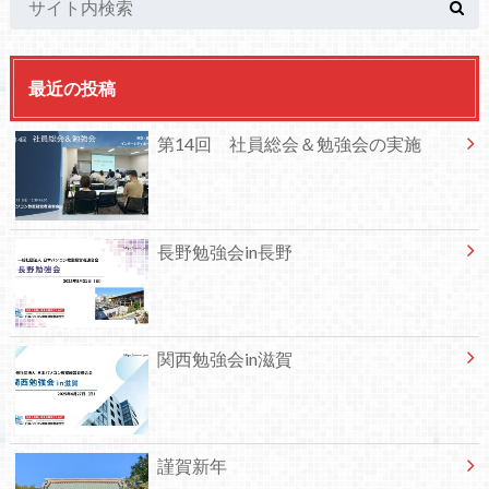
最近の投稿
第14回 社員総会＆勉強会の実施
長野勉強会in長野
関西勉強会in滋賀
謹賀新年