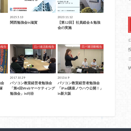
2025.5.13
2023.11.12
関西勉強会in滋賀
【第12回】社員総会＆勉強
会の実施
動報告
日パ連活動報告
日パ連活動報告
W
2017.10.29
2013.6.9
強会
パソコン教室経営者勉強会
パソコン教室経営者勉強会
宝塚
「第4回Webマーケティング
「iPad講座ノウハウ公開！」
勉強会」in刈谷
in新大阪