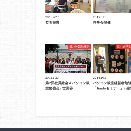
2015.4.27
2019.3.25
監査報告
理事会開催
日パ連活動報告
日パ連活
2013.6.23
2014.10.5
第2回社員総会＆パソコン教
パソコン教室経営者勉
室勉強会in世田谷
「Jimdoセミナー」in