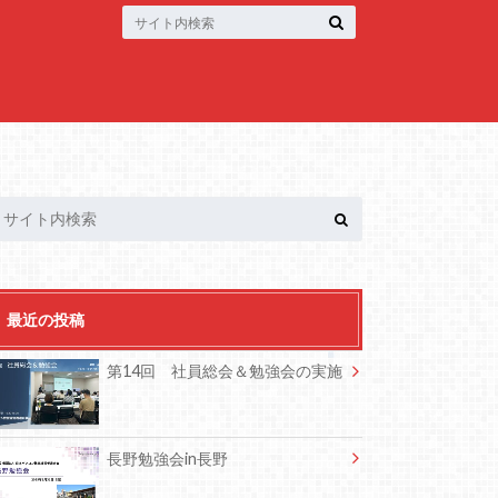
最近の投稿
第14回 社員総会＆勉強会の実施
長野勉強会in長野