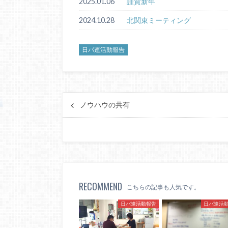
2025.01.06
謹賀新年
2024.10.28
北関東ミーティング
日パ連活動報告
ノウハウの共有
RECOMMEND
こちらの記事も人気です。
日パ連活動報告
日パ連活