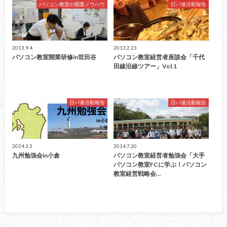
パソコン教室の開業ノウハウ
日パ連活動報告
2013.9.4
2013.2.23
パソコン教室開業研修in世田谷
パソコン教室経営者座談会「千代
田線沿線ツアー」Vol.1
日パ連活動報告
日パ連活動報告
2024.3.3
2014.7.20
九州勉強会in小倉
パソコン教室経営者勉強会「大手
パソコン教室FCに学ぶ！パソコン
教室経営戦略会…