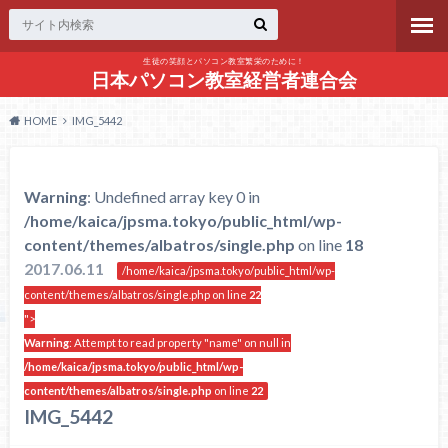
生徒の笑顔とパソコン教室繁栄のために！
日本パソコン教室経営者連合会
HOME
IMG_5442
Warning
: Undefined array key 0 in
/home/kaica/jpsma.tokyo/public_html/wp-
content/themes/albatros/single.php
on line
18
2017.06.11
/home/kaica/jpsma.tokyo/public_html/wp-
content/themes/albatros/single.php on line
22
">
Warning
: Attempt to read property "name" on null in
/home/kaica/jpsma.tokyo/public_html/wp-
content/themes/albatros/single.php
on line
22
IMG_5442