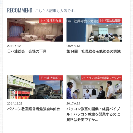
RECOMMEND
こちらの記事も人気です。
日パ連活動報告
日パ連活動報告
2012.6.12
2025.9.16
日パ連総会 会場の下見
第14回 社員総会＆勉強会の実施
日パ連活動報告
パソコン教室の開業ノウハウ
2014.11.23
2017.6.25
パソコン教室経営者勉強会in仙台
パソコン教室の開業・経営バイブ
ル！パソコン教室を開業するのに
資格は必要ですか…