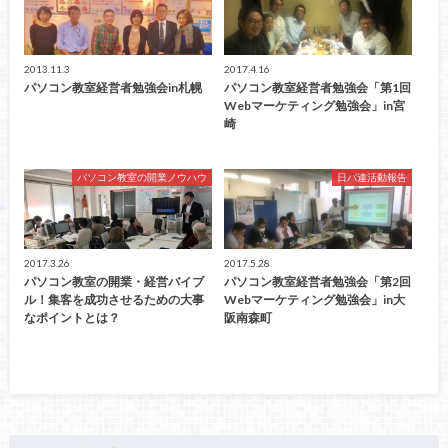
2013.11.3
2017.4.16
パソコン教室経営者勉強会in札幌
パソコン教室経営者勉強会「第1回
Webマーケティング勉強会」in宮
崎
パソコン教室の開業ノウハウ
日パ連活動報告
2017.3.26
2017.5.28
パソコン教室の開業・経営バイブ
パソコン教室経営者勉強会「第2回
ル！集客を成功させるための大事
Webマーケティング勉強会」in大
なポイントとは？
阪南森町