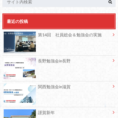
最近の投稿
第14回 社員総会＆勉強会の実施
長野勉強会in長野
関西勉強会in滋賀
謹賀新年