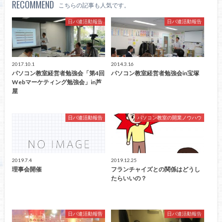
RECOMMEND
こちらの記事も人気です。
日パ連活動報告
日パ連活動報告
2017.10.1
2014.3.16
パソコン教室経営者勉強会「第4回
パソコン教室経営者勉強会in宝塚
Webマーケティング勉強会」in芦
屋
日パ連活動報告
パソコン教室の開業ノウハウ
2019.7.4
2019.12.25
理事会開催
フランチャイズとの関係はどうし
たらいいの？
日パ連活動報告
日パ連活動報告