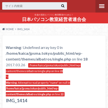
生徒の笑顔とパソコン教室繁栄のために！
日本パソコン教室経営者連合会
HOME
IMG_1414
Warning
: Undefined array key 0 in
/home/kaica/jpsma.tokyo/public_html/wp-
content/themes/albatros/single.php
on line
18
2017.03.26
/home/kaica/jpsma.tokyo/public_html/wp-
content/themes/albatros/single.php on line
22
">
Warning
: Attempt to read property "name" on null in
/home/kaica/jpsma.tokyo/public_html/wp-
content/themes/albatros/single.php
on line
22
IMG_1414