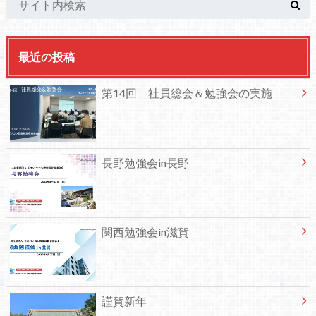
最近の投稿
第14回 社員総会＆勉強会の実施
長野勉強会in長野
関西勉強会in滋賀
謹賀新年