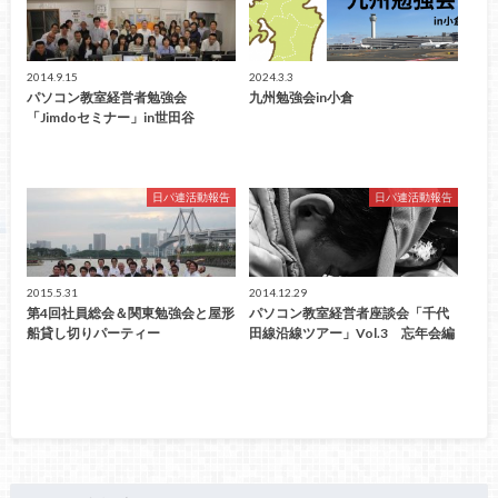
2014.9.15
2024.3.3
パソコン教室経営者勉強会
九州勉強会in小倉
「Jimdoセミナー」in世田谷
日パ連活動報告
日パ連活動報告
2015.5.31
2014.12.29
第4回社員総会＆関東勉強会と屋形
パソコン教室経営者座談会「千代
船貸し切りパーティー
田線沿線ツアー」Vol.3 忘年会編