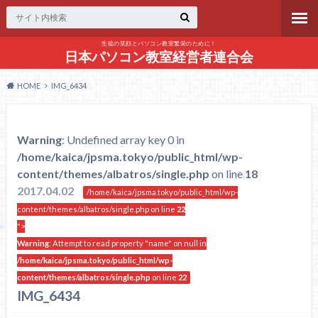
生徒の笑顔とパソコン教室繁栄のために！
日本パソコン教室経営者連合会
HOME
IMG_6434
Warning
: Undefined array key 0 in
/home/kaica/jpsma.tokyo/public_html/wp-
content/themes/albatros/single.php
on line
18
2017.04.02
/home/kaica/jpsma.tokyo/public_html/wp-
content/themes/albatros/single.php on line
22
">
Warning
: Attempt to read property "name" on null in
/home/kaica/jpsma.tokyo/public_html/wp-
content/themes/albatros/single.php
on line
22
IMG_6434