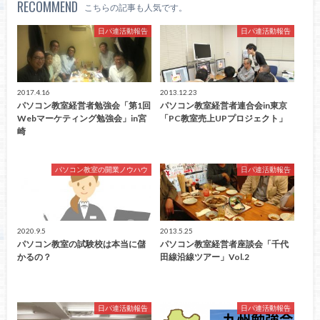
RECOMMEND
こちらの記事も人気です。
日パ連活動報告
日パ連活動報告
2017.4.16
2013.12.23
パソコン教室経営者勉強会「第1回
パソコン教室経営者連合会in東京
Webマーケティング勉強会」in宮
「PC教室売上UPプロジェクト」
崎
パソコン教室の開業ノウハウ
日パ連活動報告
2020.9.5
2013.5.25
パソコン教室の試験校は本当に儲
パソコン教室経営者座談会「千代
かるの？
田線沿線ツアー」Vol.2
日パ連活動報告
日パ連活動報告