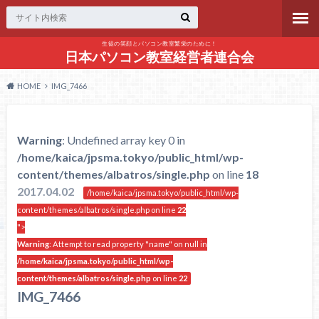
生徒の笑顔とパソコン教室繁栄のために！
日本パソコン教室経営者連合会
HOME
IMG_7466
Warning
: Undefined array key 0 in
/home/kaica/jpsma.tokyo/public_html/wp-
content/themes/albatros/single.php
on line
18
2017.04.02
/home/kaica/jpsma.tokyo/public_html/wp-
content/themes/albatros/single.php on line
22
">
Warning
: Attempt to read property "name" on null in
/home/kaica/jpsma.tokyo/public_html/wp-
content/themes/albatros/single.php
on line
22
IMG_7466