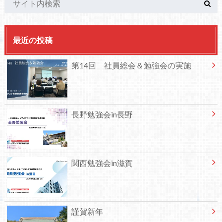
最近の投稿
第14回 社員総会＆勉強会の実施
長野勉強会in長野
関西勉強会in滋賀
謹賀新年