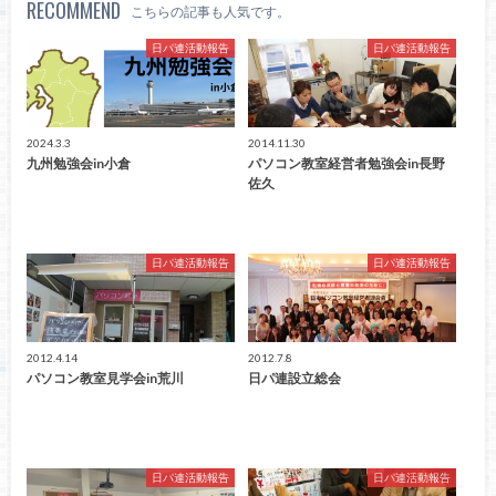
RECOMMEND
こちらの記事も人気です。
日パ連活動報告
日パ連活動報告
2024.3.3
2014.11.30
九州勉強会in小倉
パソコン教室経営者勉強会in長野
佐久
日パ連活動報告
日パ連活動報告
2012.4.14
2012.7.8
パソコン教室見学会in荒川
日パ連設立総会
日パ連活動報告
日パ連活動報告