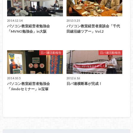
2014.12.14
2013.5.25
パソコン教室経営者勉強会
パソコン教室経営者座談会「千代
「MVNO勉強会」in大阪
田線沿線ツアー」Vol.2
日パ連活動報告
日パ連活動報告
2014.10.5
2012.6.16
パソコン教室経営者勉強会
日パ連横断幕が完成！
「Jimdoセミナー」in宝塚