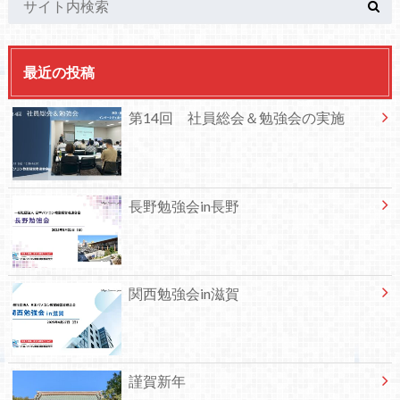
最近の投稿
第14回 社員総会＆勉強会の実施
長野勉強会in長野
関西勉強会in滋賀
謹賀新年