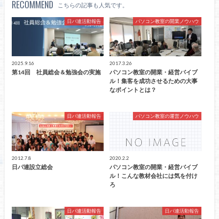
RECOMMEND
こちらの記事も人気です。
日パ連活動報告
パソコン教室の開業ノウハウ
2025.9.16
2017.3.26
第14回 社員総会＆勉強会の実施
パソコン教室の開業・経営バイブ
ル！集客を成功させるための大事
なポイントとは？
日パ連活動報告
パソコン教室の運営ノウハウ
2012.7.8
2020.2.2
日パ連設立総会
パソコン教室の開業・経営バイブ
ル！こんな教材会社には気を付け
ろ
日パ連活動報告
日パ連活動報告