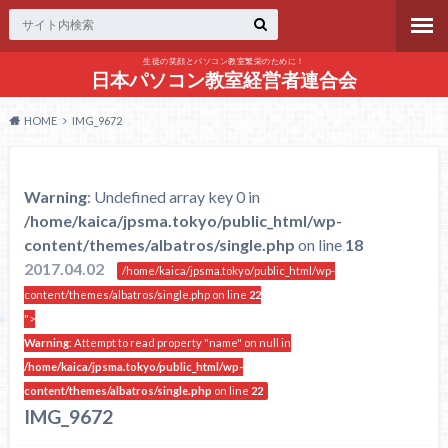
生徒の笑顔とパソコン教室繁栄のために！
日本パソコン教室経営者連合会
HOME
IMG_9672
Warning
: Undefined array key 0 in
/home/kaica/jpsma.tokyo/public_html/wp-
content/themes/albatros/single.php
on line
18
2017.04.02
/home/kaica/jpsma.tokyo/public_html/wp-
content/themes/albatros/single.php on line
22
">
Warning
: Attempt to read property "name" on null in
/home/kaica/jpsma.tokyo/public_html/wp-
content/themes/albatros/single.php
on line
22
IMG_9672