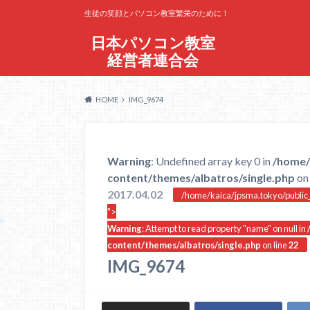
生徒の笑顔とパソコン教室繁栄のために！
日本パソコン教室
経営者連合会
HOME
IMG_9674
Warning
: Undefined array key 0 in
/home/
content/themes/albatros/single.php
on 
2017.04.02
/home/kaica/jpsma.tokyo/public_
">
Warning
: Attempt to read property "name" on null in
content/themes/albatros/single.php
on line
22
IMG_9674