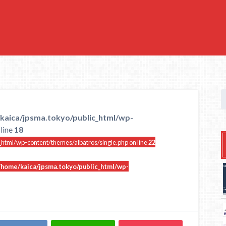
kaica/jpsma.tokyo/public_html/wp-
line
18
html/wp-content/themes/albatros/single.php on line
22
/home/kaica/jpsma.tokyo/public_html/wp-