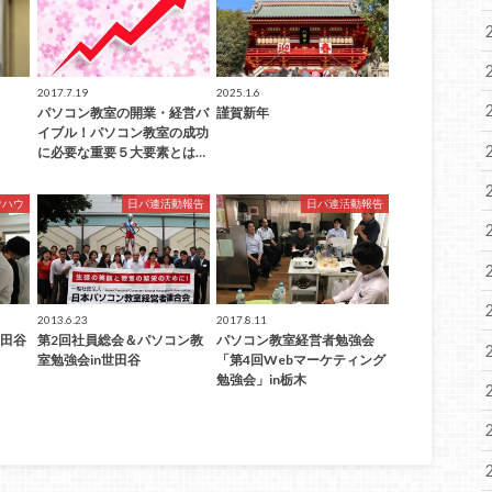
2017.7.19
2025.1.6
パソコン教室の開業・経営バ
謹賀新年
イブル！パソコン教室の成功
に必要な重要５大要素とは…
ウハウ
日パ連活動報告
日パ連活動報告
2013.6.23
2017.8.11
世田谷
第2回社員総会＆パソコン教
パソコン教室経営者勉強会
室勉強会in世田谷
「第4回Webマーケティング
勉強会」in栃木