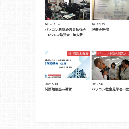
2014.12.14
2019.3.25
パソコン教室経営者勉強会
理事会開催
「MVNO勉強会」in大阪
日パ連活動報告
パソコン教室の開業ノ
2025.5.13
2012.5.8
関西勉強会in滋賀
パソコン教室見学会in