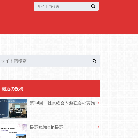
最近の投稿
第14回 社員総会＆勉強会の実施
長野勉強会in長野