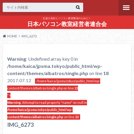
生徒の笑顔とパソコン教室繁栄のために！
日本パソコン教室経営者連合会
HOME
IMG_6273
Warning
: Undefined array key 0 in
/home/kaica/jpsma.tokyo/public_html/wp-
content/themes/albatros/single.php
on line
18
2017.07.12
/home/kaica/jpsma.tokyo/public_html/wp-
content/themes/albatros/single.php on line
22
">
Warning
: Attempt to read property "name" on null in
/home/kaica/jpsma.tokyo/public_html/wp-
content/themes/albatros/single.php
on line
22
IMG_6273