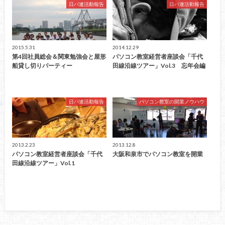
日パ連活動報告
日パ連活動報告
2015.5.31
2014.12.29
第4回社員総会＆関東勉強会と屋形
パソコン教室経営者座談会「千代
船貸し切りパーティー
田線沿線ツアー」Vol.3 忘年会編
日パ連活動報告
パソコン教室の開業ノウハウ
2013.2.23
2013.12.8
パソコン教室経営者座談会「千代
大阪和泉市でパソコン教室を開業
田線沿線ツアー」Vol.1