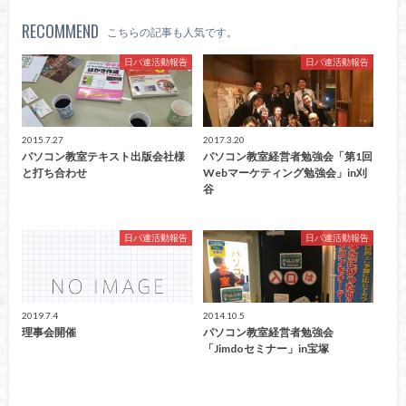
RECOMMEND
こちらの記事も人気です。
日パ連活動報告
日パ連活動報告
2015.7.27
2017.3.20
パソコン教室テキスト出版会社様
パソコン教室経営者勉強会「第1回
と打ち合わせ
Webマーケティング勉強会」in刈
谷
日パ連活動報告
日パ連活動報告
2019.7.4
2014.10.5
理事会開催
パソコン教室経営者勉強会
「Jimdoセミナー」in宝塚