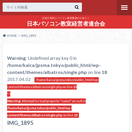
生徒の笑顔とパソコン教室繁栄のために！
日本パソコン教室経営者連合会
HOME
IMG_1895
Warning
: Undefined array key 0 in
/home/kaica/jpsma.tokyo/public_html/wp-
content/themes/albatros/single.php
on line
18
2017.04.02
/home/kaica/jpsma.tokyo/public_html/wp-
content/themes/albatros/single.php on line
22
">
Warning
: Attempt to read property "name" on null in
/home/kaica/jpsma.tokyo/public_html/wp-
content/themes/albatros/single.php
on line
22
IMG_1895