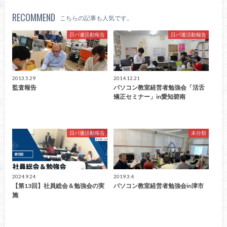
RECOMMEND
こちらの記事も人気です。
日パ連活動報告
日パ連活動報告
2013.5.29
2014.12.21
監査報告
パソコン教室経営者勉強会「活舌
矯正セミナー」in愛知碧南
日パ連活動報告
未分類
2024.9.24
2019.3.4
【第13回】社員総会＆勉強会の実
パソコン教室経営者勉強会in津市
施