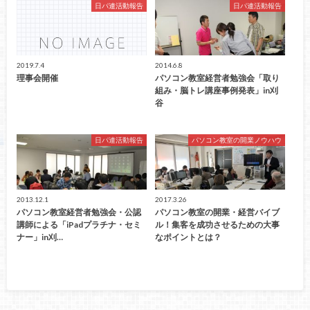
日パ連活動報告
日パ連活動報告
2019.7.4
2014.6.8
理事会開催
パソコン教室経営者勉強会「取り
組み・脳トレ講座事例発表」in刈
谷
日パ連活動報告
パソコン教室の開業ノウハウ
2013.12.1
2017.3.26
パソコン教室経営者勉強会・公認
パソコン教室の開業・経営バイブ
講師による「iPadプラチナ・セミ
ル！集客を成功させるための大事
ナー」in刈…
なポイントとは？