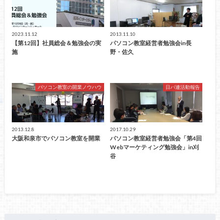
2023.11.12
2013.11.10
【第12回】社員総会＆勉強会の実
パソコン教室経営者勉強会in長
施
野・佐久
パソコン教室の開業ノウハウ
日パ連活動報告
2013.12.8
2017.10.29
大阪和泉市でパソコン教室を開業
パソコン教室経営者勉強会「第4回
Webマーケティング勉強会」in刈
谷