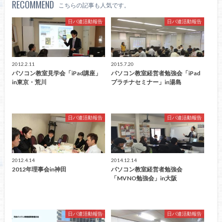
RECOMMEND
こちらの記事も人気です。
日パ連活動報告
日パ連活動報告
2012.2.11
2015.7.20
パソコン教室見学会「iPad講座」
パソコン教室経営者勉強会「iPad
in東京・荒川
プラチナセミナー」in湯島
日パ連活動報告
日パ連活動報告
2012.4.14
2014.12.14
2012年理事会in神田
パソコン教室経営者勉強会
「MVNO勉強会」in大阪
日パ連活動報告
日パ連活動報告