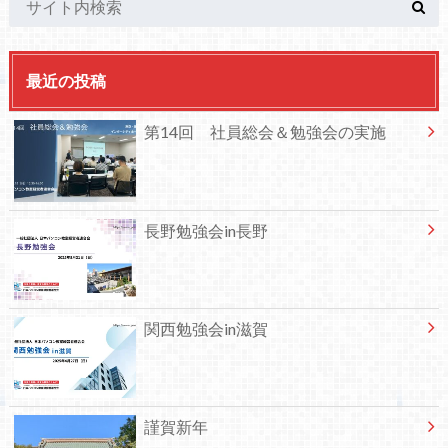
最近の投稿
第14回 社員総会＆勉強会の実施
長野勉強会in長野
関西勉強会in滋賀
謹賀新年