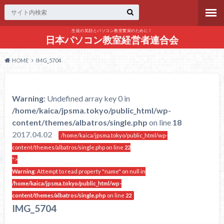
生徒の笑顔とパソコン教室繁栄のために！
日本パソコン教室経営者連合会
HOME
IMG_5704
Warning
: Undefined array key 0 in
/home/kaica/jpsma.tokyo/public_html/wp-
content/themes/albatros/single.php
on line
18
2017.04.02
/home/kaica/jpsma.tokyo/public_html/wp-
content/themes/albatros/single.php on line
22
">
Warning
: Attempt to read property "name" on null in
/home/kaica/jpsma.tokyo/public_html/wp-
content/themes/albatros/single.php
on line
22
IMG_5704